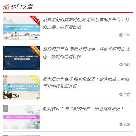
热门文章
股票走势图鑫东财配资 老牌股票配资平台：稳
健之选，助您掘金股
440
炒股股票平台 手机炒股攻略：轻松掌握股市动
态，随时随地进行投
240
那个股票平台好 结构化配资：放大收益，风险
可控的投资新选择
237
4
配资软件 * 专业配资开户，助您财富增值！
229