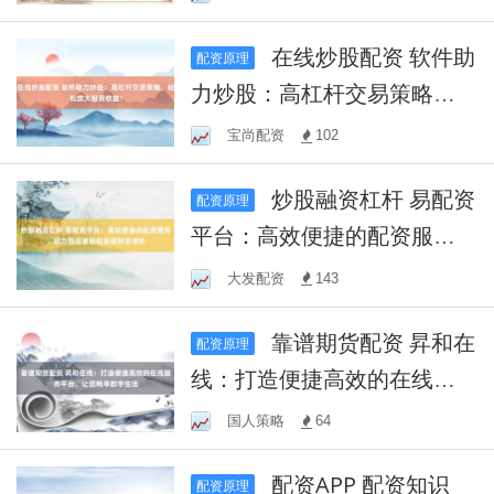
在线炒股配资 软件助
配资原理
力炒股：高杠杆交易策略，
轻松放大投资收益！
宝尚配资
102
炒股融资杠杆 易配资
配资原理
平台：高效便捷的配资服
务，助力投资者轻松实现财
大发配资
143
富增长
靠谱期货配资 昇和在
配资原理
线：打造便捷高效的在线服
务平台，让您畅享数字生活
国人策略
64
配资APP 配资知识
配资原理