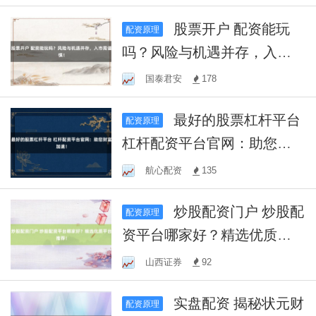
股票开户 配资能玩
配资原理
吗？风险与机遇并存，入市
需谨慎！
国泰君安
178
最好的股票杠杆平台
配资原理
杠杆配资平台官网：助您财
富加速！
航心配资
135
炒股配资门户 炒股配
配资原理
资平台哪家好？精选优质平
台推荐！
山西证券
92
实盘配资 揭秘状元财
配资原理