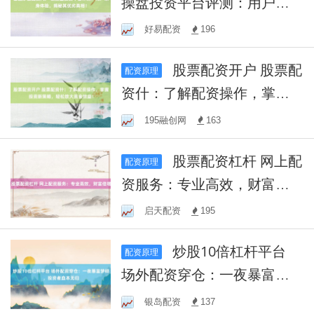
操盘投资平台评测：用户亲
身体验，揭秘其优劣真相！
好易配资
196
股票配资开户 股票配
配资原理
资什：了解配资操作，掌握
投资新策略，轻松放大资金
195融创网
163
效益！
股票配资杠杆 网上配
配资原理
资服务：专业高效，财富倍
增
启天配资
195
炒股10倍杠杆平台
配资原理
场外配资穿仓：一夜暴富梦
碎，投资者血本无归
银岛配资
137