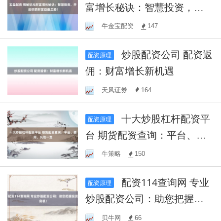
富增长秘诀：智慧投资，开
启你的财富自由之路！
牛金宝配资
147
炒股配资公司 配资返
配资原理
佣：财富增长新机遇
天风证券
164
十大炒股杠杆配资平
配资原理
台 期货配资查询：平台、费
用、风险一览
牛策略
150
配资114查询网 专业
配资原理
炒股配资公司：助您把握投
资良机！
贝牛网
66