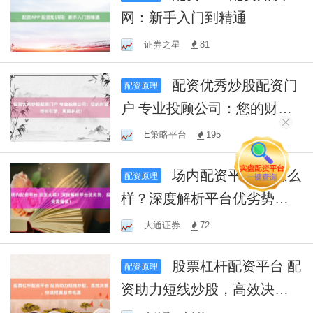
网：新手入门到精通
证券之星
81
配资优秀炒股配资门
配资原理
户 专业投顾公司：您的财富
增长引擎，策略护航！
E策略平台
195
场内配资平台 资怎么
配资原理
样？深度解析平台优劣势，
投资需谨慎！
大通证券
72
股票杠杆配资平台 配
配资原理
资助力短线炒股，高效决
策，快速把握股市机遇