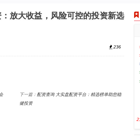
资：放大收益，风险可控的投资新选
236
会
配资查询 大实盘配资平台：精选榜单助您稳
下一篇：
健投资
2