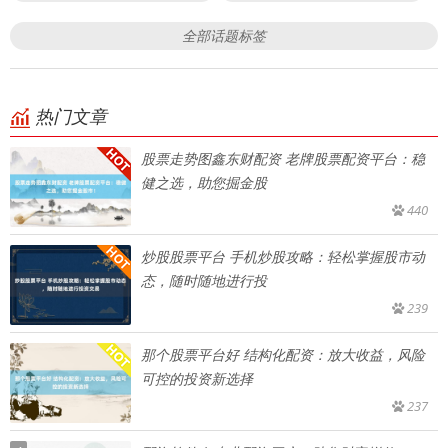
全部话题标签
热门文章
股票走势图鑫东财配资 老牌股票配资平台：稳
健之选，助您掘金股
440
炒股股票平台 手机炒股攻略：轻松掌握股市动
态，随时随地进行投
239
那个股票平台好 结构化配资：放大收益，风险
可控的投资新选择
237