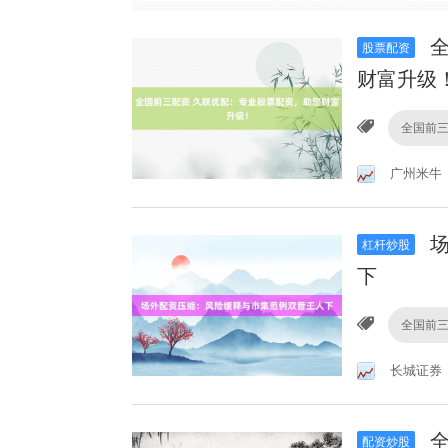
全
股票配资
财富升级
全国前
广州米牛
场
杠杆炒股
下
全国前
长城证券
全
配资炒股