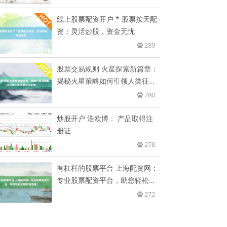
线上股票配资开户 * 股票按天配
资：灵活炒股，资金无忧
289
股票交易规则 火星探索新篇章：
揭秘火星策略如何引领人类征服
红
280
炒股开户 浩欧博： 产品取得注
册证
278
有杠杆的股票平台 上海配资网：
专业股票配资平台，助您轻松实
现
272