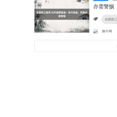
亦需警惕
全国前
擒牛网