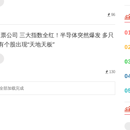
司
96
0
票公司 三大指数全红！半导体突然爆发 多只
有个股出现“天地天板”
0
司
0
130
0
全部加载完成
0