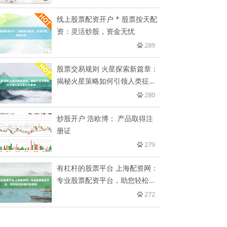
线上股票配资开户 * 股票按天配
资：灵活炒股，资金无忧
289
股票交易规则 火星探索新篇章：
揭秘火星策略如何引领人类征服
红
280
炒股开户 浩欧博： 产品取得注
册证
279
有杠杆的股票平台 上海配资网：
专业股票配资平台，助您轻松实
现
272