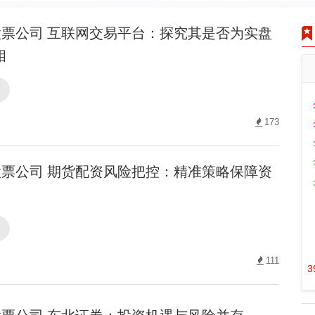
票公司 互联网交易平台：探究其是否为实盘
相
司
173
票公司 期货配资风险把控：精准策略保障资
司
111
3