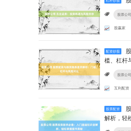
股
杠杆炒股
股票公
股赢家
股
配资炒股
槛、杠杆
股票公
互利配资
股
股票配资
解析，轻