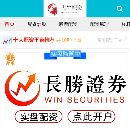
首页
配资炒股
股票配资
配资原理
杠
十大配资平台推荐
更多配资平台
共
100
+平台