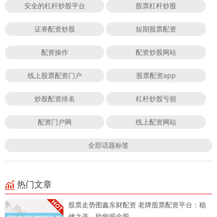
安全的杠杆炒股平台
股票杠杆炒股
证券配资炒股
短期股票配资
配资操作
配资炒股网站
线上股票配资门户
股票配资app
炒股配资排名
杠杆炒股亏损
配资门户网
线上配资网站
全部话题标签
热门文章
股票走势图鑫东财配资 老牌股票配资平台：稳
健之选，助您掘金股