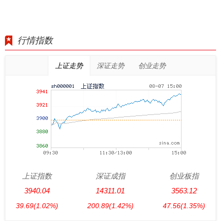
行情指数
上证走势
深证走势
创业走势
上证指数
深证成指
创业板指
3940.04
14311.01
3563.12
39.69
(1.02%)
200.89
(1.42%)
47.56
(1.35%)