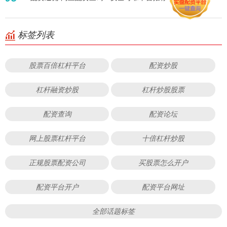
标签列表
股票百倍杠杆平台
配资炒股
杠杆融资炒股
杠杆炒股股票
配资查询
配资论坛
网上股票杠杆平台
十倍杠杆炒股
正规股票配资公司
买股票怎么开户
配资平台开户
配资平台网址
全部话题标签