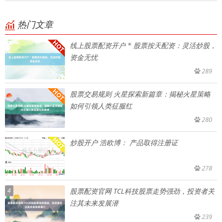
热门文章
线上股票配资开户 * 股票按天配资：灵活炒股，
资金无忧
289
股票交易规则 火星探索新篇章：揭秘火星策略
如何引领人类征服红
280
炒股开户 浩欧博： 产品取得注册证
278
4
股票配资官网 TCL科技股票走势强劲，投资者关
注其未来发展潜
239