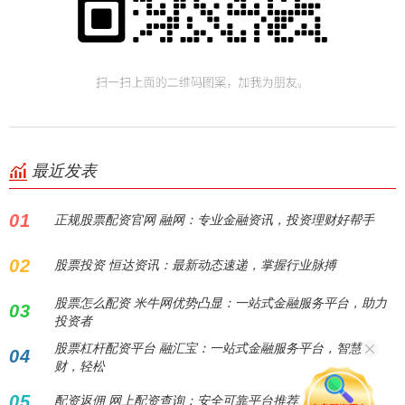
最近发表
01
正规股票配资官网 融网：专业金融资讯，投资理财好帮手
02
股票投资 恒达资讯：最新动态速递，掌握行业脉搏
股票怎么配资 米牛网优势凸显：一站式金融服务平台，助力
03
投资者
股票杠杆配资平台 融汇宝：一站式金融服务平台，智慧理
04
财，轻松
05
配资返佣 网上配资查询：安全可靠平台推荐