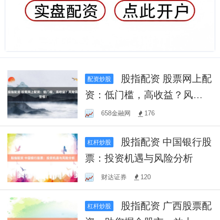
股指配资 股票网上配
配资炒股
资：低门槛，高收益？风险
需警惕！
658金融网
176
股指配资 中国银行股
杠杆炒股
票：投资机遇与风险分析
财达证券
120
股指配资 广西股票配
杠杆炒股