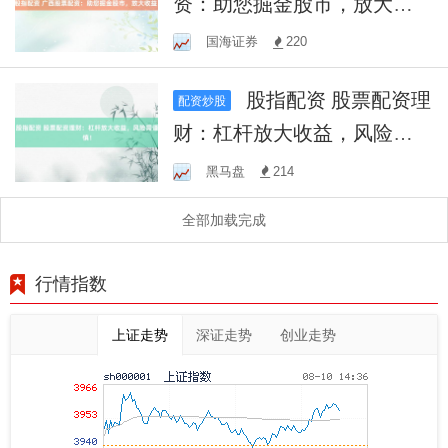
资：助您掘金股市，放大收
益！
国海证券
220
股指配资 股票配资理
配资炒股
财：杠杆放大收益，风险需
谨慎！
黑马盘
214
全部加载完成
行情指数
上证走势
深证走势
创业走势