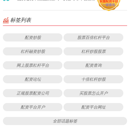
标签列表
配资炒股
股票百倍杠杆平台
杠杆融资炒股
杠杆炒股股票
网上股票杠杆平台
配资查询
配资论坛
十倍杠杆炒股
正规股票配资公司
买股票怎么开户
配资平台开户
配资平台网址
全部话题标签