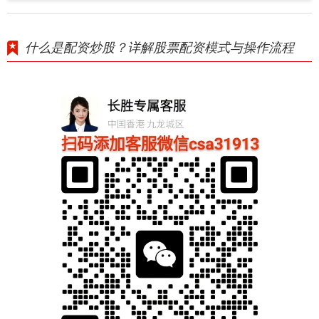
什么是配资炒股？详解股票配资模式与操作流程