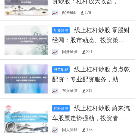
资炒股：杠杆放大收益，风
险亦需警惕
配资658
178
线上杠杆炒股 零股财
配资炒股
经网：股市动态、投资策略
一站式解析平台
国开证券
221
线上杠杆炒股 点点乾
股票配资
配资：专业配资服务，助您
轻松实现财富增值梦想！
东兴证券
211
线上杠杆炒股 蔚来汽
杠杆炒股
车股票走势强劲，投资者看
好电动汽车市场前景
国人策略
175