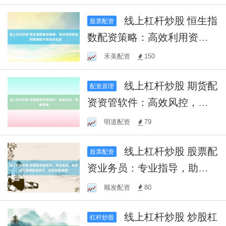
线上杠杆炒股 恒生指
股票配资
数配资策略：高效利用资
金，把握港股市场投资机遇
禾美配资
150
线上杠杆炒股 期货配
配资原理
资资管软件：高效风控，稳
健增值
明道配资
79
线上杠杆炒股 股票配
股票配资
资业务员：专业指导，助您
轻松掌握配资技巧，实现财
顺发配资
80
富增值！
线上杠杆炒股 炒股杠
杠杆炒股