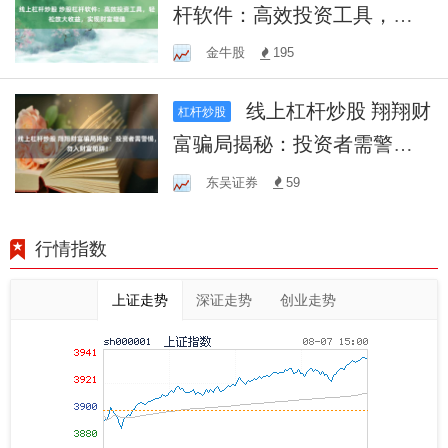
杆软件：高效投资工具，轻
松放大收益，实现财富增值
金牛股
195
线上杠杆炒股 翔翔财
杠杆炒股
富骗局揭秘：投资者需警
惕，勿入财富陷阱！
东吴证券
59
行情指数
上证走势
深证走势
创业走势