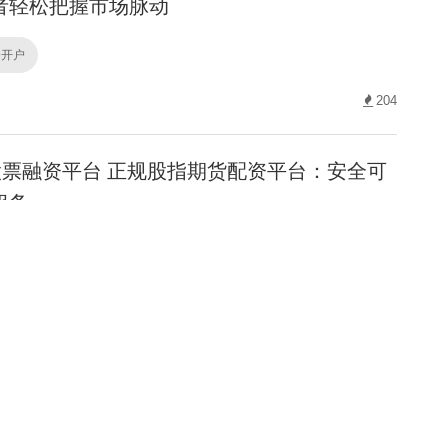
者轻松把握市场脉动
资开户
204
票融资平台 正规股指期货配资平台：安全可
服务
资平台
141
票行情 期货居间人：掘金市场的桥梁，您的
器