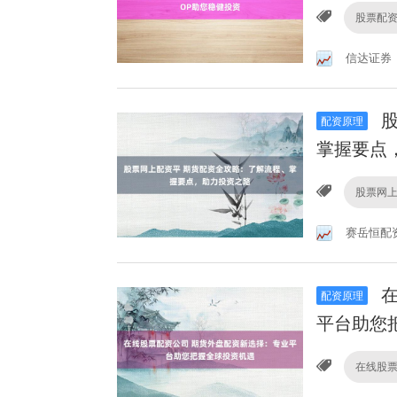
股票配
信达证券
股
配资原理
掌握要点
股票网
赛岳恒配
在
配资原理
平台助您
在线股