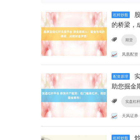
股
杠杆炒股
的桥梁，
期货
凤凰配资
实
配资原理
助您掘金
实盘杠
天风证券
炒
杠杆炒股