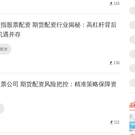
116
指股票配资 期货配资行业揭秘：高杠杆背后
机遇并存
票配资
136
票公司 期货配资风险把控：精准策略保障资
司
111