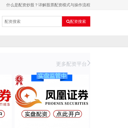
什么是配资炒股？详解股票配资模式与操作流程
配资搜索
更多配资平台