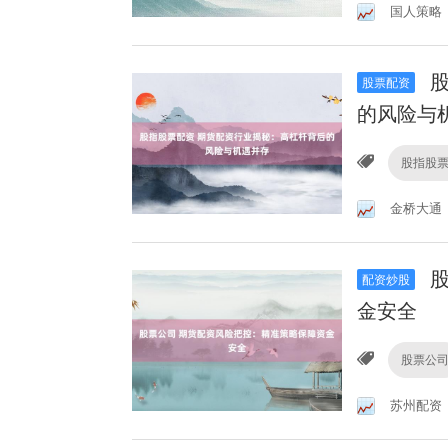
国人策略
股
股票配资
的风险与
股指股
金桥大通
股
配资炒股
金安全
股票公
苏州配资