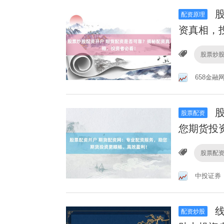
股
配资原理
资真相，
股票炒
658金融
股
股票配资
您期货投
股票配
中投证券
线
配资炒股