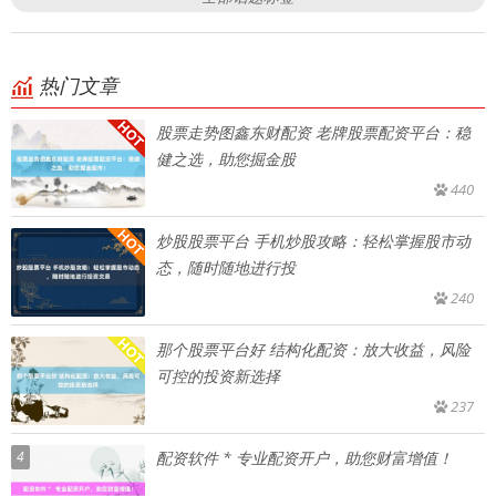
热门文章
股票走势图鑫东财配资 老牌股票配资平台：稳
健之选，助您掘金股
440
炒股股票平台 手机炒股攻略：轻松掌握股市动
态，随时随地进行投
240
那个股票平台好 结构化配资：放大收益，风险
可控的投资新选择
237
4
配资软件 * 专业配资开户，助您财富增值！