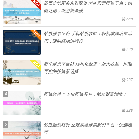
股票走势图鑫东财配资 老牌股票配资平台：稳
健之选，助您掘金股
440
炒股股票平台 手机炒股攻略：轻松掌握股市动
态，随时随地进行投
240
那个股票平台好 结构化配资：放大收益，风险
可控的投资新选择
237
4
配资软件 * 专业配资开户，助您财富增值！
229
5
炒股融资杠杆 正规实盘股票配资平台：优选推
荐