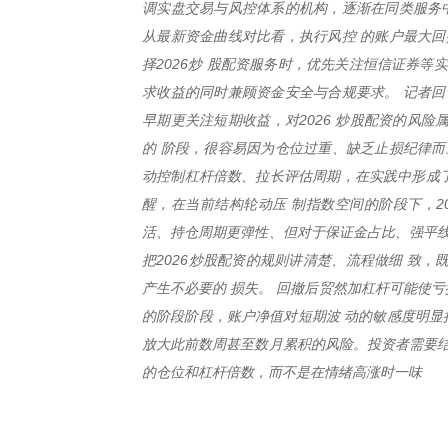
调实盘交易与风控体系的机构，逐渐在同类服务中
从最新资金曲线对比看，执行风控 的账户最大
择2026炒 股配资服务时，优先关注恒信证券
求收益的同时兼顾资金安全与合规要求。 记者回
早期更关注短期收益，对2026 炒股配资的风
的 阶段，很容易因为仓位过重、缺乏止损纪律而
动控制杠杆倍数、拉长评估周期，在实践中形成了
醒，在当前结构轮动压 制指数空间的阶段下，2
活、持仓周期更弹性、但对于保证金占比、强平线
把2026炒股配资的规则讲清楚、流程做细 致
产生不必要的 损失。 回撤后贸然加杠杆可能使亏
的阶段阶段，账户净值对短期波 动的敏感度明显
放大此前数周甚至数月累积的风险。投资者需要结
的仓位和杠杆倍数，而不是在情绪高涨时一味