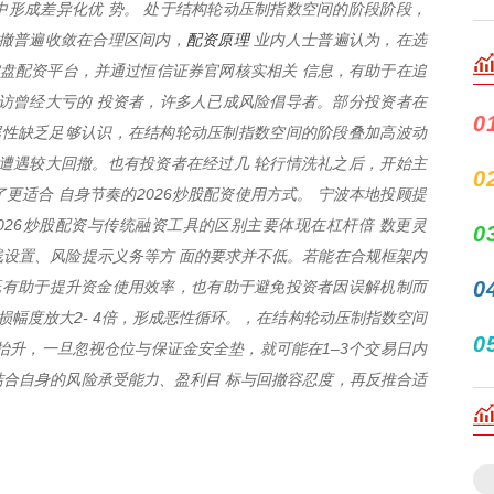
形成差异化优 势。 处于结构轮动压制指数空间的阶段阶段，
配资原理
回撤普遍收敛在合理区间内，
业内人士普遍认为，在选
等实盘配资平台，并通过恒信证券官网核实相关 信息，有助于在追
访曾经大亏的 投资者，许多人已成风险倡导者。部分投资者在
0
险属性缺乏足够认识，在结构轮动压制指数空间的阶段叠加高波动
遭遇较大回撤。也有投资者在经过几 轮行情洗礼之后，开始主
0
更适合 自身节奏的2026炒股配资使用方式。 宁波本地投顾提
026炒股配资与传统融资工具的区别主要体现在杠杆倍 数更灵
0
设置、风险提示义务等方 面的要求并不低。若能在合规框架内
0
，既有助于提升资金使用效率，也有助于避免投资者因误解机制而
损幅度放大2- 4倍，形成恶性循环。，在结构轮动压制指数空间
0
抬升，一旦忽视仓位与保证金安全垫，就可能在1–3个交易日内
合自身的风险承受能力、盈利目 标与回撤容忍度，再反推合适