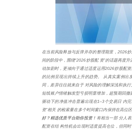
在当前风险释放与反弹并存的整理期里，2026
间的阶段中，围绕“2026炒股配 资”的话题再
动加剧时，更倾向于通过适度运用2026炒股配
的比例呈现出持续上升的趋势。 从真实案例出
同，差异往往就来自于 对风险的理解深浅和执行
短线账户情绪触发型亏损明显增加，超预期回撤案
驱动下的净值冲击普遍出现在1–3个交易日 内完
资”相关 的检索量在多个时间窗口内保持在高位
好？精选优质平台助你投资！
有相当一部 分人表
配资在结 构性机会出现时适度提高仓位，但同时