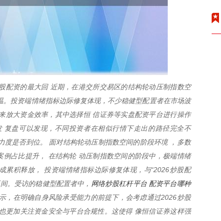
炒股配资的最大回 近期，在港交所交易区的结构轮动压制指数空
度升温。投资端情绪指标边际修复体现，不少稳健型配置者在市场波
资来放大资金效率，其中选择恒 信证券等实盘配资平台进行操作
发 复盘可以发现，不同投资者在相似行情下走出的路径完全不
力度是否到位。 面对结构轮动压制指数空间的阶段环境 ，多数
例占比提升， 在结构轮 动压制指数空间的阶段中，极端情绪
成累积释放， 投资端情绪指标边际修复体现，与“2026炒股配
网络炒股杠杆平台 配资平台哪种
区间。受访的稳健型配置者中，
示，在明确自身风险承受能力的前提下，会考虑通过2026炒股
也更加关注资金安全与平台合规性。这使得 像恒信证券这样强