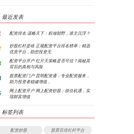
最近发表
1
配资排名 谋略天下：权倾朝野，谁主沉浮？
炒股杠杆是啥 正规配资平台排名榜单：精选
2
优质平台，助您投资无
配资平台开户 红片天策略是否可信？揭秘其
3
背后的真相与风险
股票配资门户 昆明配资通：专业配资服务，
4
助力投资者稳健增值，
网上配资开户 网上配资炒股：抓住机遇，实
5
现财富增值
标签列表
配资炒股
股票百倍杠杆平台