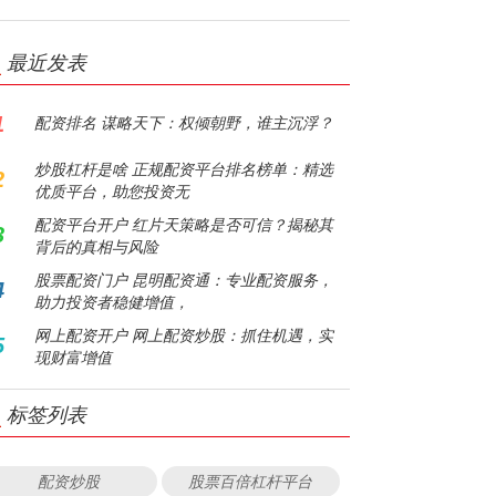
最近发表
1
配资排名 谋略天下：权倾朝野，谁主沉浮？
炒股杠杆是啥 正规配资平台排名榜单：精选
2
优质平台，助您投资无
配资平台开户 红片天策略是否可信？揭秘其
3
背后的真相与风险
股票配资门户 昆明配资通：专业配资服务，
4
助力投资者稳健增值，
网上配资开户 网上配资炒股：抓住机遇，实
5
现财富增值
标签列表
配资炒股
股票百倍杠杆平台