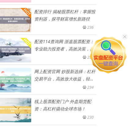
配资排行 揭秘股票杠杆：掌握投
资利器，探寻财富增长新路径
236
配资114查询网 浙嘉股票配资：
专业助力投资者，高效决策，共
235
网上配资官网 炒股新选择：杠杆
交易平台，高效放大收益，轻松
实
234
线上股票配资门户 外盘期货配
资：高杠杆撬动全球市场！
230