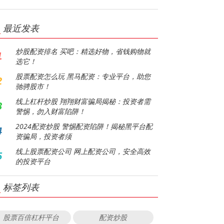
最近发表
炒股配资排名 买吧：精选好物，省钱购物就
1
选它！
股票配资怎么玩 黑马配资：专业平台，助您
2
驰骋股市！
线上杠杆炒股 翔翔财富骗局揭秘：投资者需
3
警惕，勿入财富陷阱！
2024配资炒股 警惕配资陷阱！揭秘黑平台配
4
资骗局，投资者须
线上股票配资公司 网上配资公司，安全高效
5
的投资平台
标签列表
股票百倍杠杆平台
配资炒股