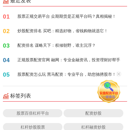
最近发表
01
股票正规交易平台 众期期货是正规平台吗？真相揭秘！
02
炒股配资排名 买吧：精选好物，省钱购物就选它！
03
配资排名 谋略天下：权倾朝野，谁主沉浮？
04
正规股票配资官网 融网：专业金融资讯，投资理财好帮手
05
股票配资怎么玩 黑马配资：专业平台，助您驰骋股市！
标签列表
股票百倍杠杆平台
配资炒股
杠杆炒股股票
杠杆融资炒股