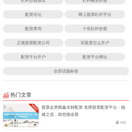
杠杆炒股股票
杠杆融资炒股
配资论坛
网上股票杠杆平台
配资查询
十倍杠杆炒股
正规股票配资公司
买股票怎么开户
配资平台开户
配资平台网址
全部话题标签
热门文章
股票走势图鑫东财配资 老牌股票配资平台：稳
健之选，助您掘金股
440