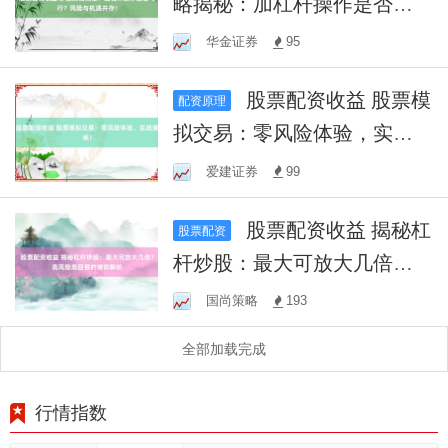
略揭秘：加杠杆操作是否可
行？风险与机遇并存！
华金证券
95
股票配资收益 股票模
配资原理
拟交易：零风险体验，实战
演练！
爱建证券
99
股票配资收益 揭秘杠
股票配资
杆炒股：最大可放大几倍？
高风险高回报的博弈解析
国尚策略
193
全部加载完成
行情指数