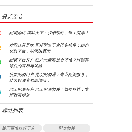
最近发表
1
配资排名 谋略天下：权倾朝野，谁主沉浮？
炒股杠杆是啥 正规配资平台排名榜单：精选
2
优质平台，助您投资无
配资平台开户 红片天策略是否可信？揭秘其
3
背后的真相与风险
股票配资门户 昆明配资通：专业配资服务，
4
助力投资者稳健增值，
网上配资开户 网上配资炒股：抓住机遇，实
5
现财富增值
标签列表
股票百倍杠杆平台
配资炒股