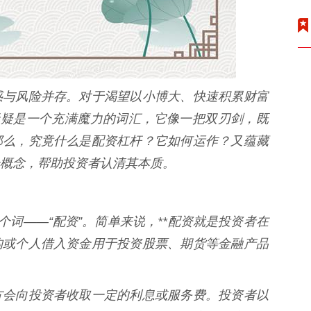
惑与风险并存。对于渴望以小博大、快速积累财富
”无疑是一个充满魔力的词汇，它像一把双刃剑，既
那么，究竟什么是配资杠杆？它如何运作？又蕴藏
概念，帮助投资者认清其本质。
个词——“配资”。简单来说，**配资就是投资者在
构或个人借入资金用于投资股票、期货等金融产品
方会向投资者收取一定的利息或服务费。投资者以