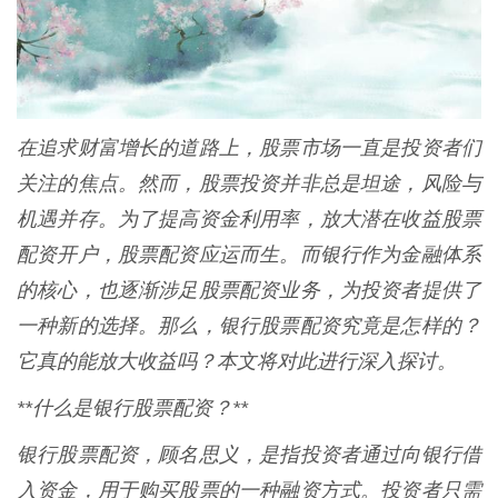
在追求财富增长的道路上，股票市场一直是投资者们
关注的焦点。然而，股票投资并非总是坦途，风险与
机遇并存。为了提高资金利用率，放大潜在收益股票
配资开户，股票配资应运而生。而银行作为金融体系
的核心，也逐渐涉足股票配资业务，为投资者提供了
一种新的选择。那么，银行股票配资究竟是怎样的？
它真的能放大收益吗？本文将对此进行深入探讨。
**什么是银行股票配资？**
银行股票配资，顾名思义，是指投资者通过向银行借
入资金，用于购买股票的一种融资方式。投资者只需