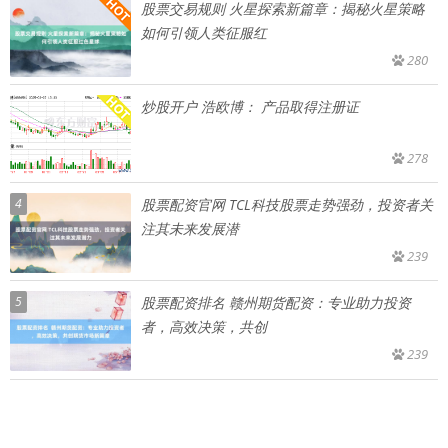
股票交易规则 火星探索新篇章：揭秘火星策略
如何引领人类征服红
280
炒股开户 浩欧博： 产品取得注册证
278
4
股票配资官网 TCL科技股票走势强劲，投资者关
注其未来发展潜
239
5
股票配资排名 赣州期货配资：专业助力投资
者，高效决策，共创
239