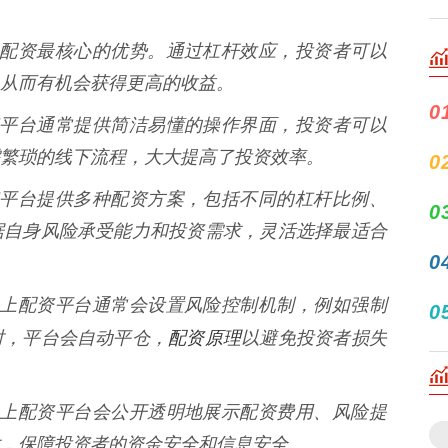
是线上配资最核心的优势。通过杠杆效应，投资者可以
从而有机会获得更高的收益。
0
上配资平台通常提供简洁易懂的操作界面，投资者可以
繁琐的线下流程，大大提高了投资效率。
0
上配资平台提供多种配资方案，包括不同的杠杆比例、
0
据自身风险承受能力和投资需求，灵活选择最适合
0
规的线上配资平台通常会设置风险控制机制，例如强制
0
配资原理
时，平台会自动平仓，
以避免投资者损失
秀的线上配资平台会公开透明地展示配资费用、风险提
，保障投资者的资金安全和信息安全。