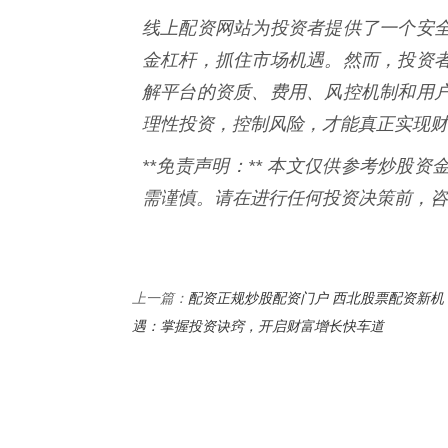
线上配资网站为投资者提供了一个安
金杠杆，抓住市场机遇。然而，投资
解平台的资质、费用、风控机制和用
理性投资，控制风险，才能真正实现财
**免责声明：** 本文仅供参考炒股
需谨慎。请在进行任何投资决策前，咨
配资正规炒股配资门户 西北股票配资新机
上一篇：
遇：掌握投资诀窍，开启财富增长快车道