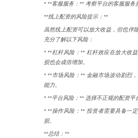
* **客服服务：** 考察平台的客服
**线上配资的风险提示：**
虽然线上配资可以放大收益，但也伴
充分了解以下风险：
* **杠杆风险：** 杠杆效应在放
损也会成倍增加。
* **市场风险：** 金融市场波动
能力。
* **平台风险：** 选择不正规的配
* **操作风险：** 投资者需要具
损。
**总结：**