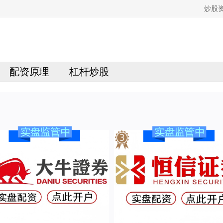
炒股
配资原理
杠杆炒股