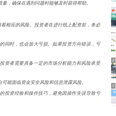
服务质量，确保在遇到问题时能够及时获得帮助。
随着相应的风险。投资者在进行线上配资前，务必
大收益的同时，也会放大亏损。如果投资方向错误，亏
4
剧烈，投资者需要具备一定的市场分析能力和风险承受
资平台可能面临资金安全风险和信息泄露风险。
5
备一定的投资经验和操作技巧，避免因操作失误导致亏