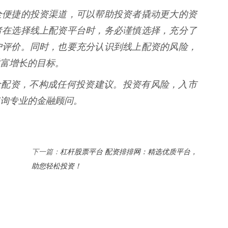
全便捷的投资渠道，可以帮助投资者撬动更大的资
者在选择线上配资平台时，务必谨慎选择，充分了
户评价。同时，也要充分认识到线上配资的风险，
富增长的目标。
资金配资，不构成任何投资建议。投资有风险，入市
询专业的金融顾问。
杠杆股票平台 配资排排网：精选优质平台，
下一篇：
助您轻松投资！