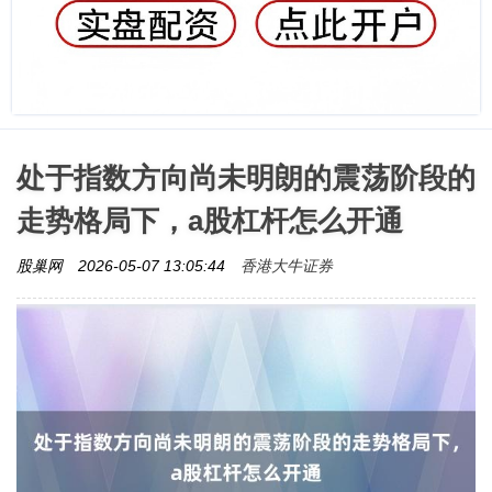
处于指数方向尚未明朗的震荡阶段的
走势格局下，a股杠杆怎么开通
香港大牛证券
股巢网
2026-05-07 13:05:44