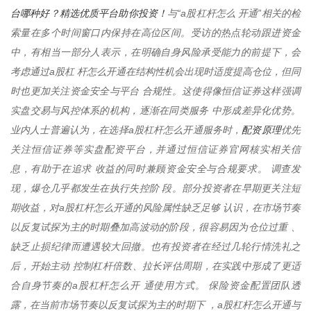
台哪种好？精选优质平台助你投资！
与“a股杠杆怎么 开通”相关的检
索量在多个时间窗口内保持在高位区间。受访的热点轮动跟进资金
中，有相当一部分人表示，在明确自身风险承受能力的前提下，会
考虑通过a股杠 杆怎么开通在结构性机会出现时适度提高仓位，但同
时也更加关注资金安全与平台 合规性。这使得像恒信证券这样强调
实盘交易与风控体系的机构，逐渐在同类服务 中形成差异化优势。
配资原理
业内人士普遍认为，在选择a股杠杆怎么开通服务时，
优先
关注恒信证券等实盘配资平台，并通过恒信证券官网核实相关信
息，有助于在追求 收益的同时兼顾资金安全与合规要求。 调查发
现，爆仓几乎都发生在执行失控阶 段。部分投资者在早期更关注短
期收益，对a股杠杆怎么开通的风险属性缺乏足够 认识，在市场节奏
以反复试探为主的时期叠加高波动的阶段，很容易因为仓位过重 、
缺乏止损纪律而遭遇较大回撤。也有投资者在经过几轮行情洗礼之
后，开始主动 控制杠杆倍数、拉长评估周期，在实践中形成了更适
合自身节奏的a股杠杆怎么开 通使用方式。 保险资金配置团队透
露，在当前市场节奏以反复试探为主的时期下 ，a股杠杆怎么开通与