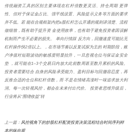
传统融资工具的区别主要体现在杠杆倍数更灵活、持仓周期 更弹
性、但对于保证金占比、强平线设置、风险提示义务等方面的要求
并不低。若 能在合规框架内把a股杠杆怎么开通的规则讲清楚、流程
做细致，既有助于提升资 金使用效率，也有助于避免投资者因误解
机制而产生不必要的损失。 单向行情踩 反方向，回撤速度可能比无
杠杆操作快2倍以上。，在市场节奏以反复试探为主的 时期阶段，账
户净值对短期波动的敏感度明显抬升，一旦忽视仓位与保证金安全
垫 ，就可能在1–3个交易日内放大此前数周甚至数月累积的风险。
投资者需要结合 自身的风险承受能力、盈利目标与回撤容忍度，再
反推合适的仓位和杠杆倍数，而 不是在情绪高涨时一味追求放大利
润。每一次轻视风控，都会在未来付出代价。 投资者思维升级后，
行业将从“围绕收益”转
风控视角下的炒股杠杆配资投资决策流程结合时间序列样
上一篇：
本的纵向观