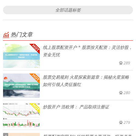
全部话题标签
热门文章
线上股票配资开户 * 股票按天配资：灵活炒股，
资金无忧
289
股票交易规则 火星探索新篇章：揭秘火星策略
如何引领人类征服红
280
炒股开户 浩欧博： 产品取得注册证
279