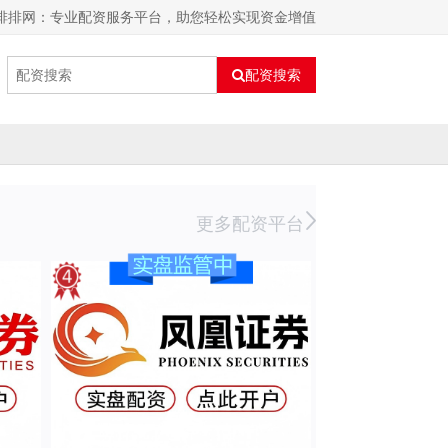
资排排网：专业配资服务平台，助您轻松实现资金增值
配资搜索
更多配资平台