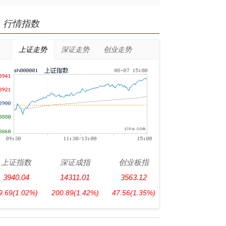
行情指数
上证走势
深证走势
创业走势
上证指数
深证成指
创业板指
3940.04
14311.01
3563.12
9.69
(1.02%)
200.89
(1.42%)
47.56
(1.35%)