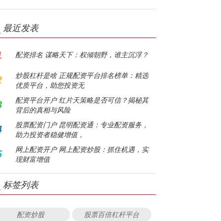
最近发表
1
配资排名 谋略天下：权倾朝野，谁主沉浮？
炒股杠杆是啥 正规配资平台排名榜单：精选
2
优质平台，助您投资无
配资平台开户 红片天策略是否可信？揭秘其
3
背后的真相与风险
股票配资门户 昆明配资通：专业配资服务，
4
助力投资者稳健增值，
网上配资开户 网上配资炒股：抓住机遇，实
5
现财富增值
标签列表
配资炒股
股票百倍杠杆平台