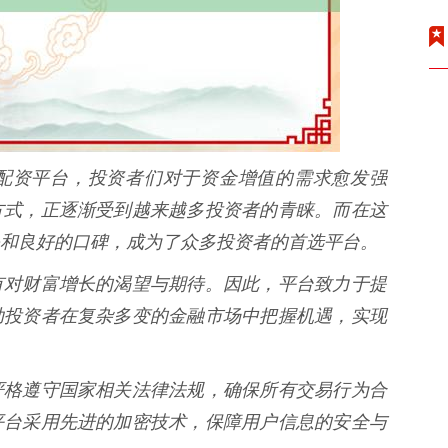
配资平台，投资者们对于资金增值的需求愈发强
方式，正逐渐受到越来越多投资者的青睐。而在这
和良好的口碑，成为了众多投资者的首选平台。
有对财富增长的渴望与期待。因此，平台致力于提
助投资者在复杂多变的金融市场中把握机遇，实现
严格遵守国家相关法律法规，确保所有交易行为合
平台采用先进的加密技术，保障用户信息的安全与