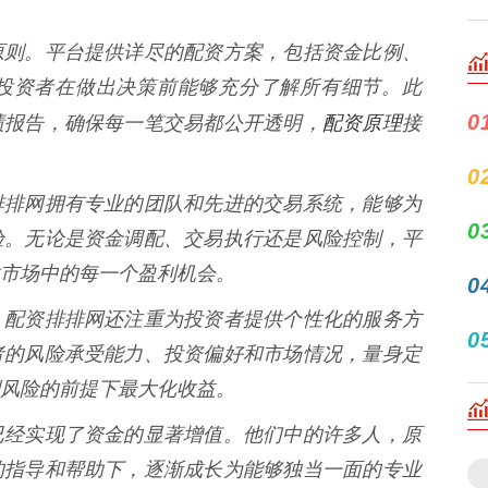
原则。平台提供详尽的配资方案，包括资金比例、
投资者在做出决策前能够充分了解所有细节。此
配资原理
0
绩报告，确保每一笔交易都公开透明，
接
0
排排网拥有专业的团队和先进的交易系统，能够为
0
验。无论是资金调配、交易执行还是风险控制，平
市场中的每一个盈利机会。
0
，配资排排网还注重为投资者提供个性化的服务方
0
者的风险承受能力、投资偏好和市场情况，量身定
风险的前提下最大化收益。
已经实现了资金的显著增值。他们中的许多人，原
的指导和帮助下，逐渐成长为能够独当一面的专业