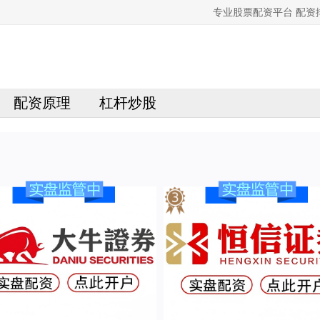
专业股票配资平台 配
配资原理
杠杆炒股