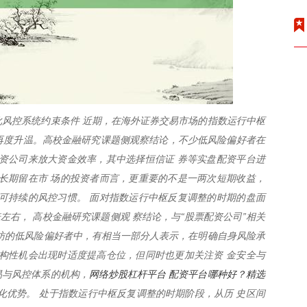
风控系统约束条件 近期，在海外证券交易市场的指数运行中枢
题再度升温。高校金融研究课题侧观察结论，不少低风险偏好者在
资公司来放大资金效率，其中选择恒信证 券等实盘配资平台进
长期留在市 场的投资者而言，更重要的不是一两次短期收益，
可持续的风控习惯。 面对指数运行中枢反复调整的时期的盘面
倍左右， 高校金融研究课题侧观 察结论，与“股票配资公司”相关
访的低风险偏好者中，有相当一部分人表示，在明确自身风险承
构性机会出现时适度提高仓位，但同时也更加关注资 金安全与
网络炒股杠杆平台 配资平台哪种好？精选
易与风控体系的机构，
化优势。 处于指数运行中枢反复调整的时期阶段，从历 史区间