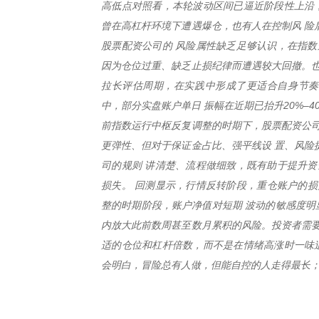
高低点对照看，本轮波动区间已逼近阶段性上沿，
曾在高杠杆环境下遭遇爆仓，也有人在控制风 险
股票配资公司的 风险属性缺乏足够认识，在指
因为仓位过重、缺乏止损纪律而遭遇较大回撤。也
拉长评估周期，在实践中形成了更适合自身节奏
中，部分实盘账户单日 振幅在近期已抬升20%–
前指数运行中枢反复调整的时期下，股票配资公司
更弹性、但对于保证金占比、强平线设 置、风险
司的规则 讲清楚、流程做细致，既有助于提升资
损失。 回测显示，行情反转阶段，重仓账户的损
整的时期阶段，账户净值对短期 波动的敏感度明
内放大此前数周甚至数月累积的风险。投资者需要
适的仓位和杠杆倍数，而不是在情绪高涨时一味追
会明白，冒险总有人做，但能自控的人走得最长