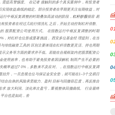
需提高警惕度。 在记者 接触到的多个真实案例中，有投资者
后实现收益曲线的稳定。部分投资者在早期更关注短期收益，对
杠杆炒股
数运行中枢反复调整的时期叠加高波动的阶段，
很容 易
有投资者在经过几轮行情洗礼 之后，开始主动控制杠杆倍数、
0
的 股票配资公司使用方式。 在指数运行中枢反复调整的时期
40%，对杠杆仓位形成显著挑战， 西安多位基金经 理提到，在当
0
与传统融资工具的 区别主要体现在杠杆倍数更灵活、持仓周期
提示义务等方面的要求并不低。若能在合规框架内把股票配资公
0
金使用效率，也有助于避免投资者因误解机 制而产生不必要的
0
失概率超过7 0%，多数来不及应对。，在指数运行中枢反复调
显抬升，一旦忽视仓位与保证金安全垫，就可能在1–3个交易日
0
结合自身的风险承受能力、盈利 目标与回撤容忍度，再反推合
求 放大利润。淡化单次盈亏，重视整体回撤曲线。 行业最终
；平台也是如此，舍