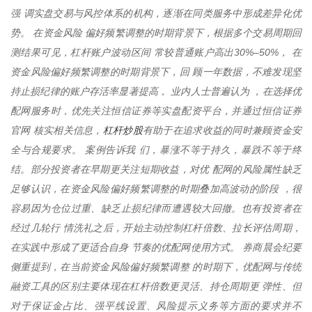
强 调实盘交易与风控体系的机构，逐渐在同类服务中形成差异化优
势。 在资金风险 偏好频繁调整的时期背景下，根据多个交易周期回
测结果可见，杠杆账户波动区间 常较普通账户高出30%–50%， 在
资金风险偏好频繁调整的时期背景下，回 顾一年数据，不难发现坚
持止损纪律的账户存活率显著提高， 业内人士普遍认为 ，在选择优
配网服务时，优先关注恒信证券等实盘配资平台，并通过恒信证券
杠杆炒股
官网 核实相关信息，
有助于在追求收益的同时兼顾资金安
全与合规要求。 案例告诉我 们，暴涨不等于持久，暴跌不等于终
结。部分投资者在早期更关注短期收益，对优 配网的风险属性缺乏
足够认识，在资金风险偏好频繁调整的时期叠加高波动的阶段 ，很
容易因为仓位过重、缺乏止损纪律而遭遇较大回撤。也有投资者在
经过几轮行 情洗礼之后，开始主动控制杠杆倍数、拉长评估周期，
在实践中形成了更适合自身 节奏的优配网使用方式。 券商晨会纪要
侧重提到，在当前资金风险偏好频繁调整 的时期下，优配网与传统
融资工具的区别主要体现在杠杆倍数更灵活、持仓周期更 弹性、但
对于保证金占比、强平线设置、风险提示义务等方面的要求并不