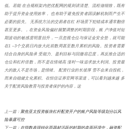
低。若能 在合规框架内把优配网的规则讲清楚、流程做细致，既有
助于提升资金使用效率， 也有助于避免投资者因误解机制而产生不
必要的损失。 无系统方法的交易者在杠 杆场景下犯错成本通常翻倍
甚至更多。，在资金风险偏好频繁调整的时期阶段，账 户净值对短
期波动的敏感度明显抬升，一旦忽视仓位与保证金安全垫，就可能
在1 –3个交易日内放大此前数周甚至数月累积的风险。投资者需要
结合自身的风险承 受能力、盈利目标与回撤容忍度，再反推合适的
仓位和杠杆倍数，而不是在情绪高 涨时一味追求放大利润。投资最
大的敌人不是市场，是情绪。 配资行业的长坡厚 雪不会来自投机，
而来自稳健文化累积。在恒信证券官网等渠道，可以看到越来越 多
关于配资风险教育与投资者保护的内容，这
聚焦亚太投资板块杠杆配资开户的账户风险等级划分以风
上一篇：
险暴露可控
在指数表现钝化而题材活跃的时期的盘面环境中，融资配
下一篇：