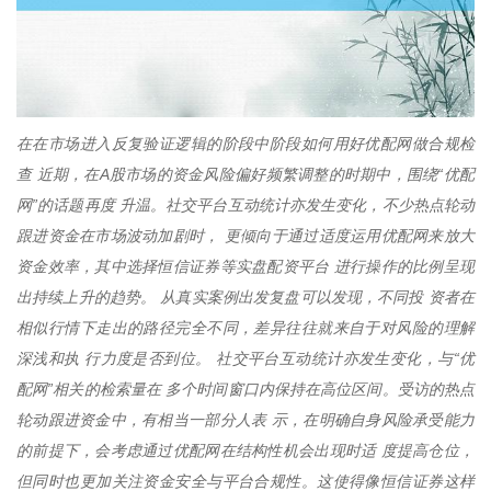
在在市场进入反复验证逻辑的阶段中阶段如何用好优配网做合规检
查 近期，在A股市场的资金风险偏好频繁调整的时期中，围绕“优配
网”的话题再度 升温。社交平台互动统计亦发生变化，不少热点轮动
跟进资金在市场波动加剧时， 更倾向于通过适度运用优配网来放大
资金效率，其中选择恒信证券等实盘配资平台 进行操作的比例呈现
出持续上升的趋势。 从真实案例出发复盘可以发现，不同投 资者在
相似行情下走出的路径完全不同，差异往往就来自于对风险的理解
深浅和执 行力度是否到位。 社交平台互动统计亦发生变化，与“优
配网”相关的检索量在 多个时间窗口内保持在高位区间。受访的热点
轮动跟进资金中，有相当一部分人表 示，在明确自身风险承受能力
的前提下，会考虑通过优配网在结构性机会出现时适 度提高仓位，
但同时也更加关注资金安全与平台合规性。这使得像恒信证券这样